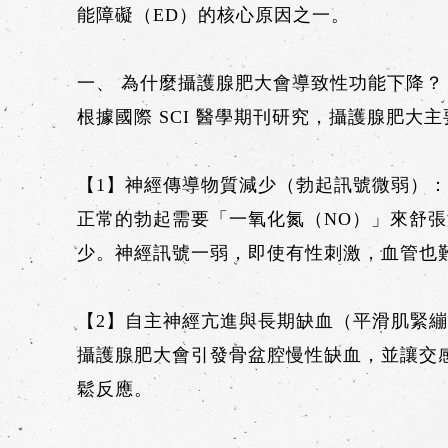
能障礙（ED）的核心原因之一。
一、 為什麼攝護腺肥大會導致性功能下降？
根據國際 SCI 醫學期刊研究，攝護腺肥大
【1】神經傳導物質減少（勃起訊號微弱）
正常的勃起需要「一氧化氮（NO）」來舒
少。神經訊號一弱，即使有性刺激，血管也
【2】自主神經亢進與長期缺血（平滑肌緊
攝護腺肥大會引發骨盆腔慢性缺血，並讓交
鬆反應。