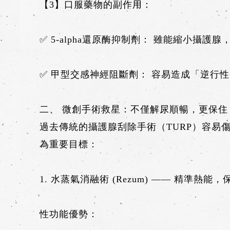
【3】口服藥物的副作用：
✅ 5-alpha還原酶抑制劑： 雖能縮小
✅ 甲型交感神經阻斷劑： 容易造成「逆行
二、 微創手術救星：不僅解尿順暢，更保住
過去傳統的攝護腺刮除手術（TURP）容易
為重要目標：
1. 水蒸氣消融術 (Rezum) —— 精準熱能
性功能優勢：