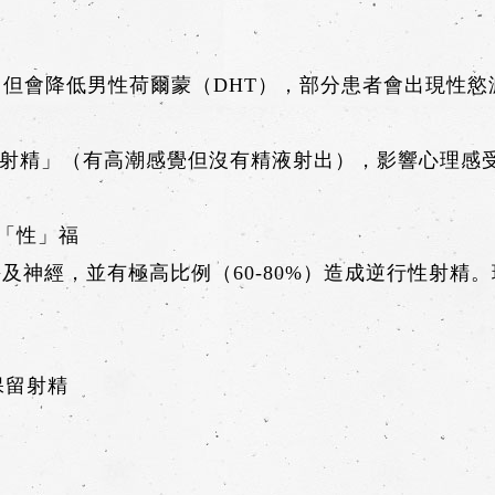
攝護腺，但會降低男性荷爾蒙（DHT），部分患者會出現性
性射精」（有高潮感覺但沒有精液射出），影響心理感
「性」福
傷及神經，並有極高比例（60-80%）造成逆行性射
，保留射精