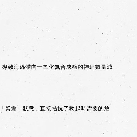
，導致海綿體內一氧化氮合成酶的神經數量減
「緊繃」狀態，直接拮抗了勃起時需要的放