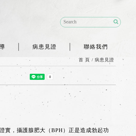
導
病患見證
聯絡我們
首 頁
病患見證
證實，攝護腺肥大（BPH）正是造成勃起功