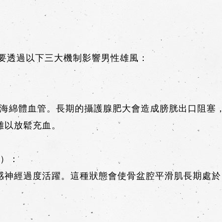
主要透過以下三大機制影響男性雄風：
：
張海綿體血管。長期的攝護腺肥大會造成膀胱出口阻塞
難以放鬆充血。
繃）：
感神經過度活躍。這種狀態會使骨盆腔平滑肌長期處於